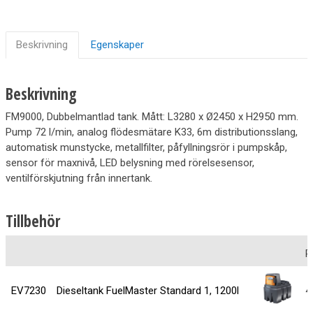
Beskrivning
Egenskaper
Beskrivning
FM9000, Dubbelmantlad tank. Mått: L3280 x Ø2450 x H2950 mm.
Pump 72 l/min, analog flödesmätare K33, 6m distributionsslang,
automatisk munstycke, metallfilter, påfyllningsrör i pumpskåp,
sensor för maxnivå, LED belysning med rörelsesensor,
ventilförskjutning från innertank.
Tillbehör
P
EV7230
Dieseltank FuelMaster Standard 1, 1200l
4