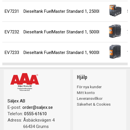
EV7231
Dieseltank FuelMaster Standard 1, 2500l
5
EV7232
Dieseltank FuelMaster Standard 1, 5000l
7
EV7233
Dieseltank FuelMaster Standard 1, 9000l
1
Hjälp
För nya kunder
Mitt konto
Leveransvillkor
Säljex AB
Säkerhet & Cookies
E-post:
order@saljex.se
Telefon:
0555-61610
Adress:
Åsbäcksvägen 4
66434 Grums