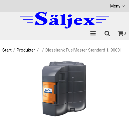
Visa varukorgen
Till kassan
Meny
0
Start
/
Produkter
/
/
Dieseltank FuelMaster Standard 1, 9000l