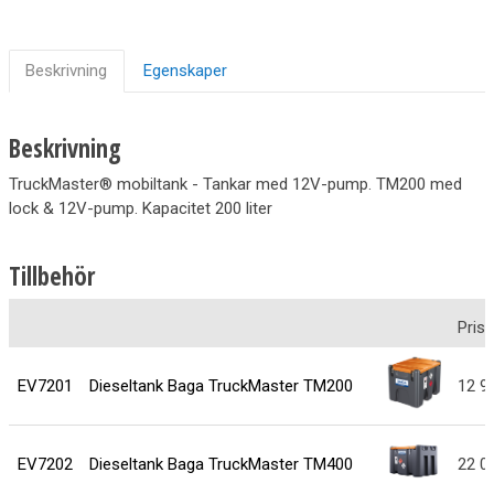
Beskrivning
Egenskaper
Beskrivning
TruckMaster® mobiltank - Tankar med 12V-pump. TM200 med
lock & 12V-pump. Kapacitet 200 liter
Tillbehör
Pris
EV7201
Dieseltank Baga TruckMaster TM200
12 9
EV7202
Dieseltank Baga TruckMaster TM400
22 0