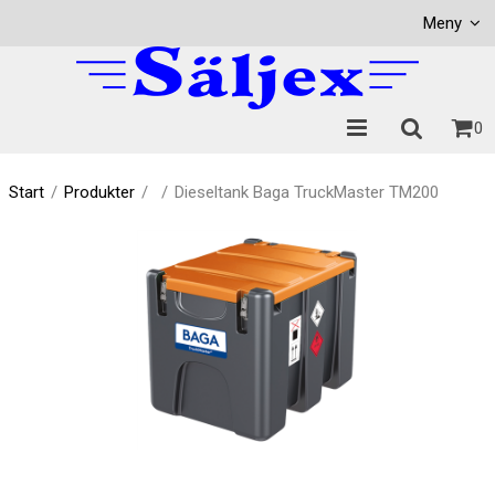
Visa varukorgen
Till kassan
Meny
0
Start
/
Produkter
/
/
Dieseltank Baga TruckMaster TM200