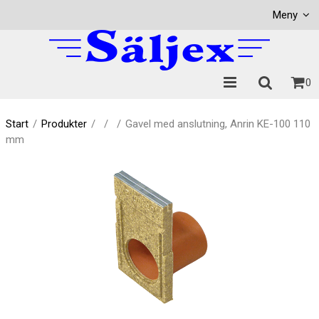
Visa varukorgen
Till kassan
Meny
0
Start
/
Produkter
/
/
/
Gavel med anslutning, Anrin KE-100 110
mm