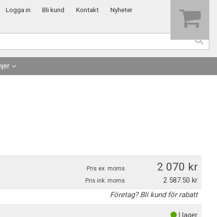
Visa varukorgen
Till kassan
Logga in
Bli kund
Kontakt
Nyheter
jer
2 070
Pris ex. moms
2 587.50
Pris ink. moms
Företag? Bli kund för rabatt
I lager