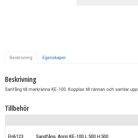
Ventilation
Vedpannor
Brunnar Betäckningar
Solenergi & Värmepumpar
Beskrivning
Egenskaper
Beskrivning
Sanfång till markränna KE-100. Kopplas till rännan och samlar up
Tillbehör
EH6123
Sandfång, Anrin KE-100 L:500 H:500