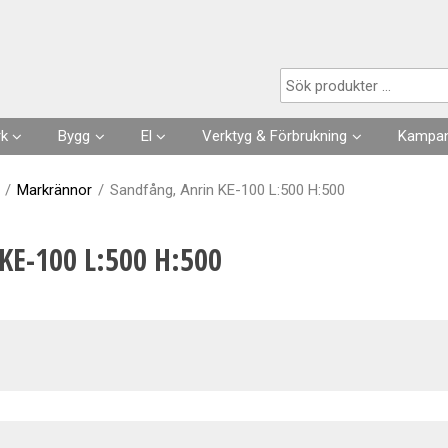
Produkten har lagts i din varukorg
rk
Bygg
El
Verktyg & Förbrukning
Kampan
Husgrunder
Kabel
Förbrukningsvaror
/
Markrännor
/
Sandfång, Anrin KE-100 L:500 H:500
Fuktisolering
Förläggning- & fästmaterial
Verktyg
KE-100 L:500 H:500
Skarvsladdar, stickproppar
Kläder
Strömställare, Uttag
Slangar & Tillbehör
Säkringar, Normmaterial
VA
Automation, Ur, Reläer
Kapslingar, Mätarskåp