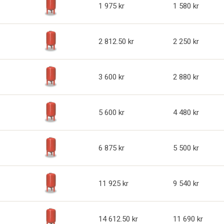
1 975
1 580
2 812.50
2 250
3 600
2 880
5 600
4 480
6 875
5 500
11 925
9 540
14 612.50
11 690