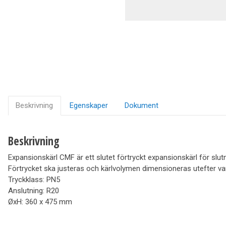
Ventilation
Vedpannor
Brunnar Betäckningar
Solenergi & Värmepumpar
Beskrivning
Egenskaper
Dokument
Beskrivning
Expansionskärl CMF är ett slutet förtryckt expansionskärl för slu
Förtrycket ska justeras och kärlvolymen dimensioneras utefter va
Tryckklass: PN5
Anslutning: R20
ØxH: 360 x 475 mm