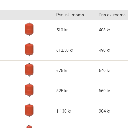
Pris ink. moms
Pris ex. moms
510
408
612.50
490
675
540
825
660
1 130
904