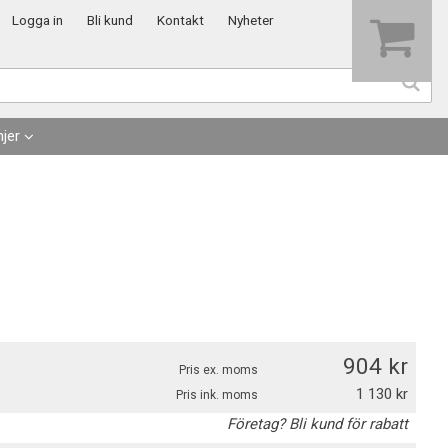
Visa varukorgen
Till kassan
Logga in
Bli kund
Kontakt
Nyheter
jer
904
Pris ex. moms
1 130
Pris ink. moms
Företag? Bli kund för rabatt