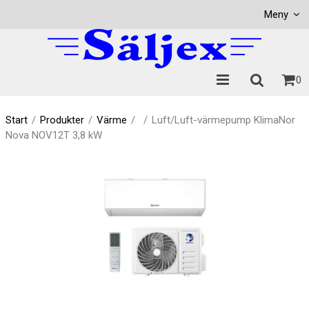
Visa varukorgen
Till kassan
Meny
0
Start
/
Produkter
/
Värme
/
/
Luft/Luft-värmepump KlimaNor
Nova NOV12T 3,8 kW