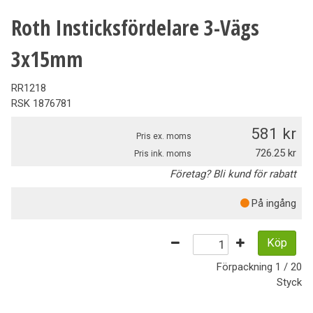
Roth Insticksfördelare 3-Vägs
3x15mm
RR1218
RSK
1876781
581
Pris ex. moms
726.25
Pris ink. moms
Företag? Bli kund för rabatt
På ingång
Köp
Förpackning
1 / 20
Styck