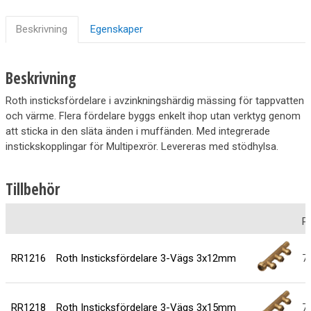
Beskrivning
Egenskaper
Beskrivning
Roth insticksfördelare i avzinkningshärdig mässing för tappvatten
och värme. Flera fördelare byggs enkelt ihop utan verktyg genom
att sticka in den släta änden i muffänden. Med integrerade
instickskopplingar för Multipexrör. Levereras med stödhylsa.
Tillbehör
P
RR1216
Roth Insticksfördelare 3-Vägs 3x12mm
7
RR1218
Roth Insticksfördelare 3-Vägs 3x15mm
7