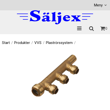
Visa varukorgen
Till kassan
Meny
0
Start
/
Produkter
/
VVS
/
Plaströrssystem
/