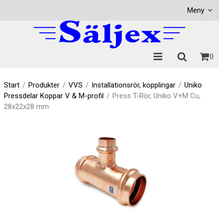
Visa varukorgen
Till kassan
Meny
0
Start
/
Produkter
/
VVS
/
Installationsrör, kopplingar
/
Uniko
Pressdelar Koppar V & M-profil
/
Press T-Rör, Uniko V+M Cu,
28x22x28 mm