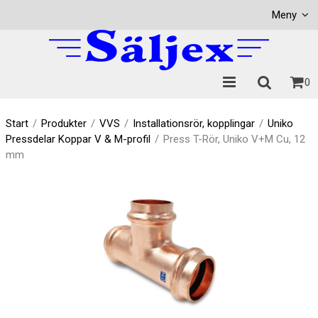
Visa varukorgen
Till kassan
Meny
0
Start
/
Produkter
/
VVS
/
Installationsrör, kopplingar
/
Uniko
Pressdelar Koppar V & M-profil
/
Press T-Rör, Uniko V+M Cu, 12
mm