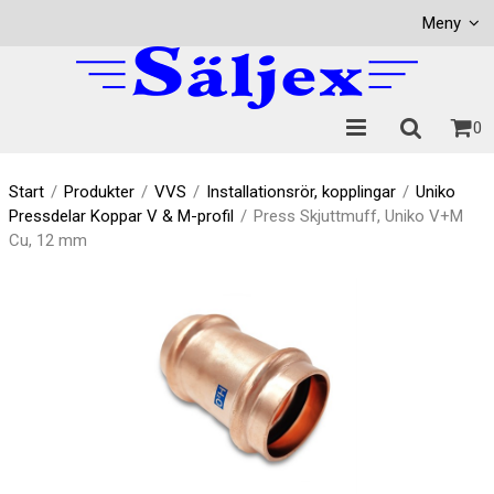
Visa varukorgen
Till kassan
Meny
0
Start
/
Produkter
/
VVS
/
Installationsrör, kopplingar
/
Uniko
Pressdelar Koppar V & M-profil
/
Press Skjuttmuff, Uniko V+M
Cu, 12 mm