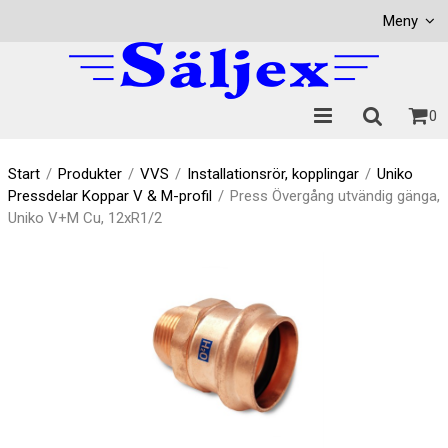
Visa varukorgen
Till kassan
Meny
0
Start
/
Produkter
/
VVS
/
Installationsrör, kopplingar
/
Uniko
Pressdelar Koppar V & M-profil
/
Press Övergång utvändig gänga,
Uniko V+M Cu, 12xR1/2