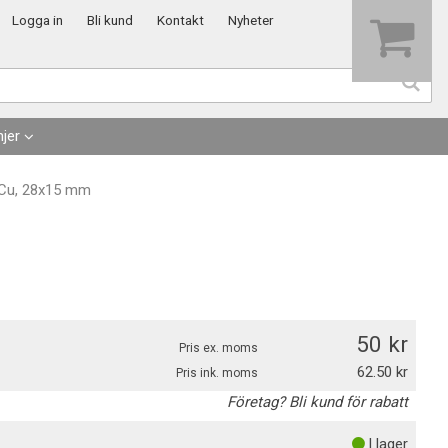
Visa varukorgen
Till kassan
Logga in
Bli kund
Kontakt
Nyheter
jer
 Cu, 28x15 mm
50
Pris ex. moms
62.50
Pris ink. moms
Företag? Bli kund för rabatt
I lager