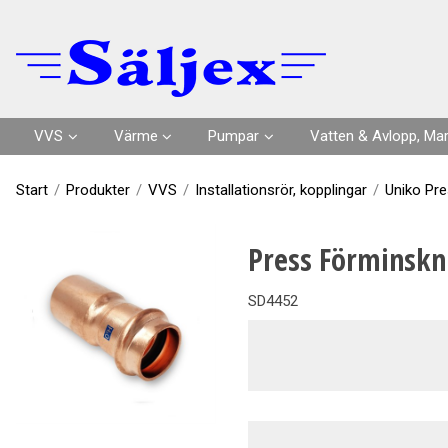
VVS
Värme
Pumpar
Vatten & Avlopp, Ma
Installationsrör, kopplingar
Golvvärme
Pumpar
Markavlopp
Start
/
Produkter
/
VVS
/
Installationsrör, kopplingar
/
Uniko Pre
Plaströrssystem
Radiatorer & tillbehör
Pumpstationer
Dränering, Dagvatten
Press Förminskn
Ventiler & Regler
Tankar, kärl
Tillbehör pumpar
Geoprodukter
SD4452
Inomhusavlopp
Reglerutrustning
Tankar för vatten
Enskilt avlopp
Montage, Isolering
Cirkulationspumpar
PE-Rör & tillbehör
Sanitetsarmatur
Vaillant Värmepumpar
Kopplingar, Ventiler 
WC, Dusch, Kök
Elvärme
Kulvert