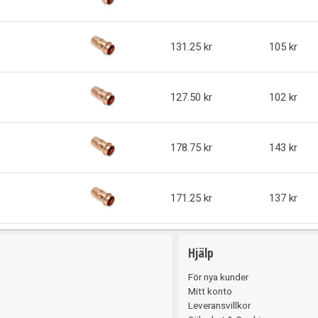
131.25
105
127.50
102
178.75
143
171.25
137
Hjälp
För nya kunder
Mitt konto
Leveransvillkor