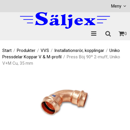
Visa varukorgen
Till kassan
Meny
0
Start
/
Produkter
/
VVS
/
Installationsrör, kopplingar
/
Uniko
Pressdelar Koppar V & M-profil
/
Press Böj 90º 2-muff, Uniko
V+M Cu, 35 mm