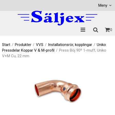
Visa varukorgen
Till kassan
Meny
0
Start
/
Produkter
/
VVS
/
Installationsrör, kopplingar
/
Uniko
Pressdelar Koppar V & M-profil
/
Press Böj 90º 1-muff, Uniko
V+M Cu, 22 mm