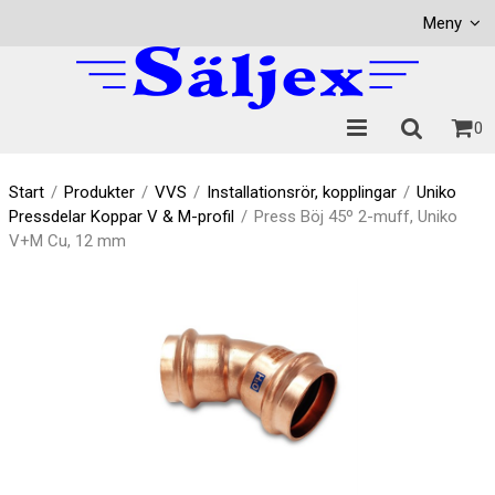
Visa varukorgen
Till kassan
Meny
0
Start
/
Produkter
/
VVS
/
Installationsrör, kopplingar
/
Uniko
Pressdelar Koppar V & M-profil
/
Press Böj 45º 2-muff, Uniko
V+M Cu, 12 mm