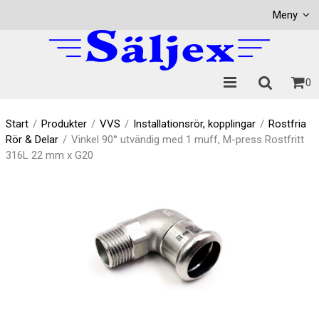
Visa varukorgen
Till kassan
Meny
0
Start
/
Produkter
/
VVS
/
Installationsrör, kopplingar
/
Rostfria
Rör & Delar
/
Vinkel 90° utvändig med 1 muff, M-press Rostfritt
316L 22 mm x G20