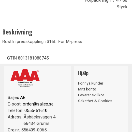
Förpackning
1 / 4 / 60
Styck
Beskrivning
Rostfri presskoppling i 316L. För M-press.
GTIN
8013181088745
Hjälp
För nya kunder
Mitt konto
Leveransvillkor
Säljex AB
Säkerhet & Cookies
E-post:
order@saljex.se
Telefon:
0555-61610
Adress:
Åsbäcksvägen 4
66434 Grums
Org.nr:
556409-0065