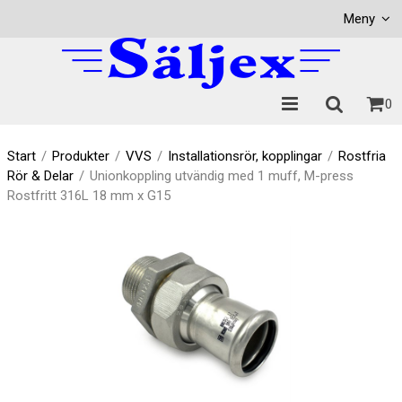
Visa varukorgen
Till kassan
Meny
0
Start
/
Produkter
/
VVS
/
Installationsrör, kopplingar
/
Rostfria
Rör & Delar
/
Unionkoppling utvändig med 1 muff, M-press
Rostfritt 316L 18 mm x G15