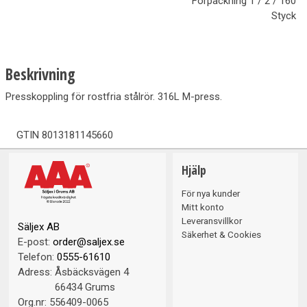
Förpackning
1 / 2 / 160
Styck
Beskrivning
Presskoppling för rostfria stålrör. 316L M-press.
GTIN
8013181145660
Hjälp
För nya kunder
Mitt konto
Leveransvillkor
Säljex AB
Säkerhet & Cookies
E-post:
order@saljex.se
Telefon:
0555-61610
Adress:
Åsbäcksvägen 4
66434 Grums
Org.nr:
556409-0065