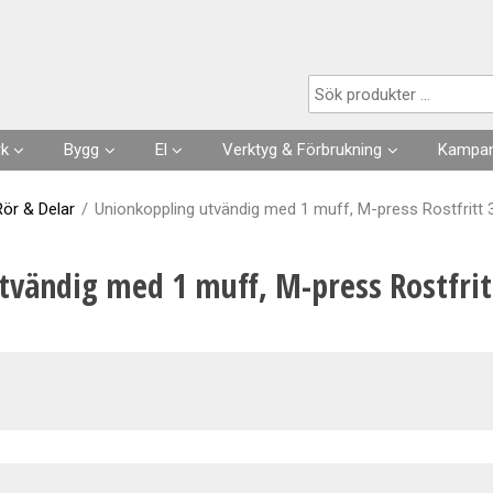
Produkten har lagts i din varukorg
rk
Bygg
El
Verktyg & Förbrukning
Kampan
Husgrunder
Kabel
Förbrukningsvaror
Rör & Delar
/
Unionkoppling utvändig med 1 muff, M-press Rostfritt
Fuktisolering
Förläggning- & fästmaterial
Verktyg
tvändig med 1 muff, M-press Rostfri
Skarvsladdar, stickproppar
Kläder
Strömställare, Uttag
Slangar & Tillbehör
Säkringar, Normmaterial
VA
Automation, Ur, Reläer
Kapslingar, Mätarskåp