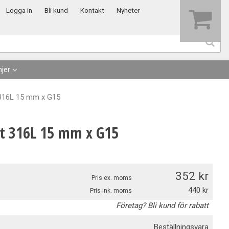
Visa varukorgen
Till kassan
Logga in
Bli kund
Kontakt
Nyheter
jer
 316L 15 mm x G15
tt 316L 15 mm x G15
352
Pris ex. moms
440
Pris ink. moms
Företag? Bli kund för rabatt
Beställningsvara