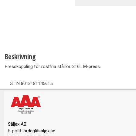
Ventilation
Vedpannor
Brunnar Betäckningar
Solenergi & Värmepumpar
Beskrivning
Presskoppling för rostfria stålrör. 316L M-press.
GTIN
8013181145615
Säljex AB
E-post:
order@saljex.se