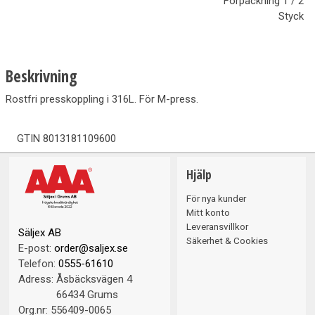
Förpackning
1 / 2
Styck
Beskrivning
Rostfri presskoppling i 316L. För M-press.
GTIN
8013181109600
Hjälp
För nya kunder
Mitt konto
Leveransvillkor
Säljex AB
Säkerhet & Cookies
E-post:
order@saljex.se
Telefon:
0555-61610
Adress:
Åsbäcksvägen 4
66434 Grums
Org.nr:
556409-0065