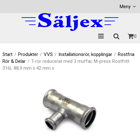
Visa varukorgen
Till kassan
Meny
0
Start
/
Produkter
/
VVS
/
Installationsrör, kopplingar
/
Rostfria
Rör & Delar
/
T-rör reducerat med 3 muffar, M-press Rostfritt
316L 88,9 mm x 42 mm x