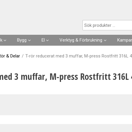
Produkten har lagts i din varukorg
rk
Bygg
El
Verktyg & Förbrukning
Kampan
Husgrunder
Kabel
Förbrukningsvaror
Rör & Delar
/
T-rör reducerat med 3 muffar, M-press Rostfritt 316L
Fuktisolering
Förläggning- & fästmaterial
Verktyg
 med 3 muffar, M-press Rostfritt 316
Skarvsladdar, stickproppar
Kläder
Strömställare, Uttag
Slangar & Tillbehör
Säkringar, Normmaterial
VA
Automation, Ur, Reläer
Kapslingar, Mätarskåp