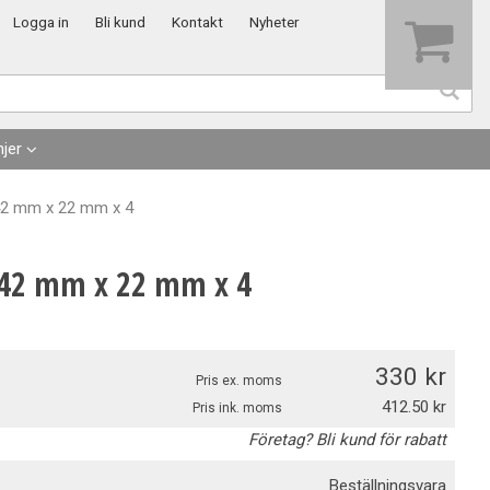
Visa varukorgen
Till kassan
Logga in
Bli kund
Kontakt
Nyheter
jer
 42 mm x 22 mm x 4
L 42 mm x 22 mm x 4
330
Pris ex. moms
412.50
Pris ink. moms
Företag? Bli kund för rabatt
Beställningsvara