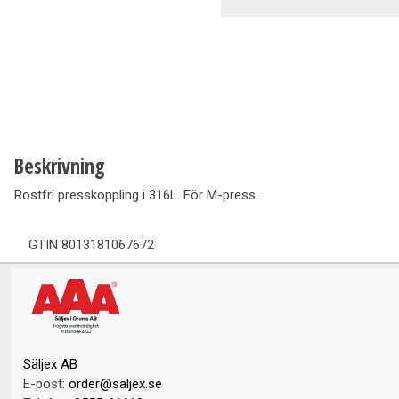
Ventilation
Vedpannor
Brunnar Betäckningar
Solenergi & Värmepumpar
Beskrivning
Rostfri presskoppling i 316L. För M-press.
GTIN
8013181067672
Säljex AB
E-post:
order@saljex.se