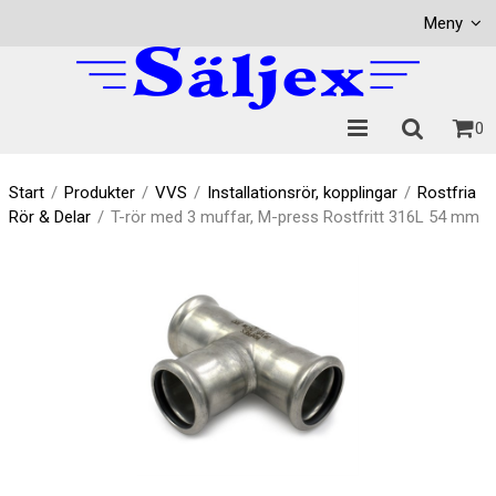
Visa varukorgen
Till kassan
Meny
0
Start
/
Produkter
/
VVS
/
Installationsrör, kopplingar
/
Rostfria
Rör & Delar
/
T-rör med 3 muffar, M-press Rostfritt 316L 54 mm