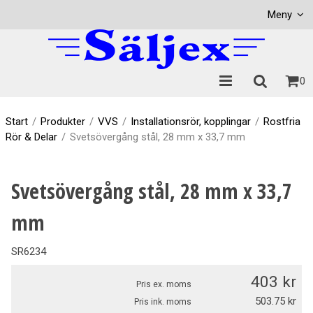
Visa varukorgen
Till kassan
Meny
0
Start
/
Produkter
/
VVS
/
Installationsrör, kopplingar
/
Rostfria
Rör & Delar
/
Svetsövergång stål, 28 mm x 33,7 mm
Svetsövergång stål, 28 mm x 33,7
mm
SR6234
403
Pris ex. moms
503.75
Pris ink. moms