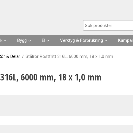
Produkten har lagts i din varukorg
rk
Bygg
El
Verktyg & Förbrukning
Kampan
Husgrunder
Kabel
Förbrukningsvaror
Rör & Delar
/
Stålrör Rostfritt 316L, 6000 mm, 18 x 1,0 mm
Fuktisolering
Förläggning- & fästmaterial
Verktyg
t 316L, 6000 mm, 18 x 1,0 mm
Skarvsladdar, stickproppar
Kläder
Strömställare, Uttag
Slangar & Tillbehör
Säkringar, Normmaterial
VA
Automation, Ur, Reläer
Kapslingar, Mätarskåp