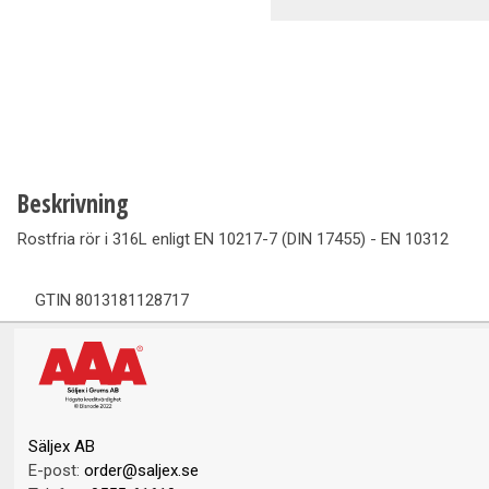
Ventilation
Vedpannor
Brunnar Betäckningar
Solenergi & Värmepumpar
Beskrivning
Rostfria rör i 316L enligt EN 10217-7 (DIN 17455) - EN 10312
GTIN
8013181128717
Säljex AB
E-post:
order@saljex.se