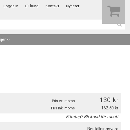
Visa varukorgen
Till kassan
Logga in
Bli kund
Kontakt
Nyheter
jer
130
Pris ex. moms
162.50
Pris ink. moms
Företag? Bli kund för rabatt
Beställningsvara