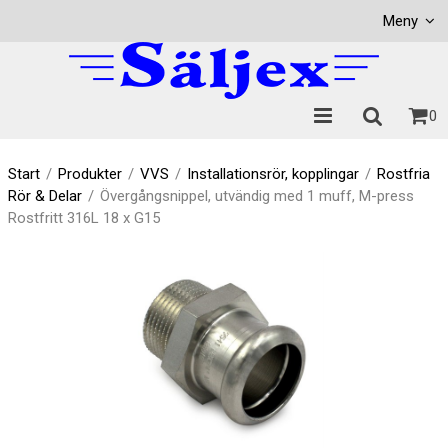
Visa varukorgen
Till kassan
Meny
0
Start
/
Produkter
/
VVS
/
Installationsrör, kopplingar
/
Rostfria
Rör & Delar
/
Övergångsnippel, utvändig med 1 muff, M-press
Rostfritt 316L 18 x G15