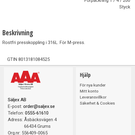
Förpackning
1 / 4 / 200
Styck
Beskrivning
Rostfri presskoppling i 316L. För M-press.
GTIN
8013181084525
Hjälp
För nya kunder
Mitt konto
Leveransvillkor
Säljex AB
Säkerhet & Cookies
E-post:
order@saljex.se
Telefon:
0555-61610
Adress:
Åsbäcksvägen 4
66434 Grums
Org.nr:
556409-0065