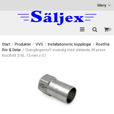
Visa varukorgen
Till kassan
Meny
0
Start
/
Produkter
/
VVS
/
Installationsrör, kopplingar
/
Rostfria
Rör & Delar
/
Övergångsmuff invändig med slätända, M-press
Rostfritt 316L 15 mm x G1