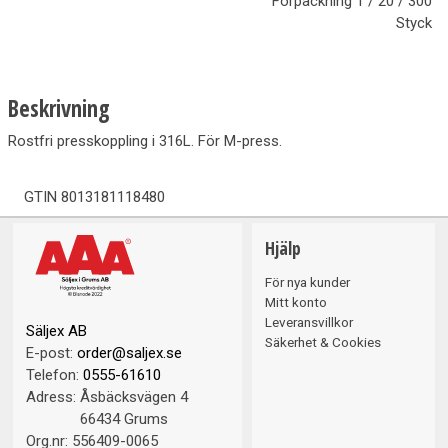
Förpackning
1 / 20 / 300
Styck
Beskrivning
Rostfri presskoppling i 316L. För M-press.
GTIN
8013181118480
Hjälp
För nya kunder
Mitt konto
Leveransvillkor
Säljex AB
Säkerhet & Cookies
E-post:
order@saljex.se
Telefon:
0555-61610
Adress:
Åsbäcksvägen 4
66434 Grums
Org.nr:
556409-0065