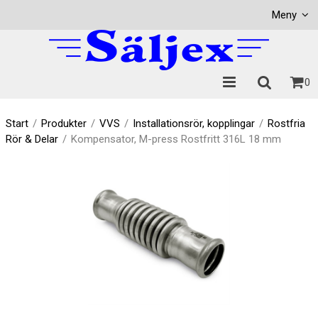
Visa varukorgen
Till kassan
Meny
0
Start
/
Produkter
/
VVS
/
Installationsrör, kopplingar
/
Rostfria
Rör & Delar
/
Kompensator, M-press Rostfritt 316L 18 mm