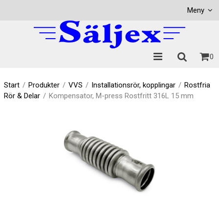
Visa varukorgen
Till kassan
Meny
0
Start
/
Produkter
/
VVS
/
Installationsrör, kopplingar
/
Rostfria
Rör & Delar
/
Kompensator, M-press Rostfritt 316L 15 mm