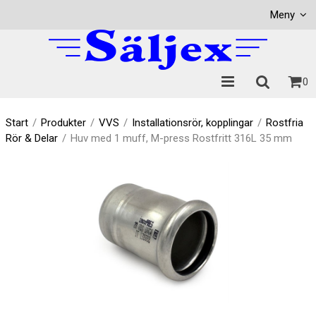
Visa varukorgen
Till kassan
Meny
0
Start
/
Produkter
/
VVS
/
Installationsrör, kopplingar
/
Rostfria
Rör & Delar
/
Huv med 1 muff, M-press Rostfritt 316L 35 mm