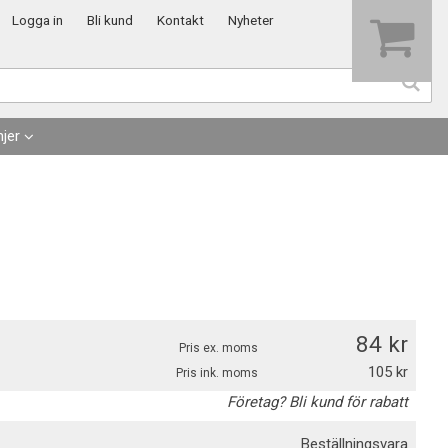
Visa varukorgen
Till kassan
Logga in
Bli kund
Kontakt
Nyheter
jer
84
Pris ex. moms
105
Pris ink. moms
Företag? Bli kund för rabatt
Beställningsvara