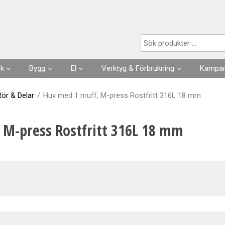
Produkten har lagts i din varukorg
rk
Bygg
El
Verktyg & Förbrukning
Kampan
Husgrunder
Kabel
Förbrukningsvaror
Rör & Delar
/
Huv med 1 muff, M-press Rostfritt 316L 18 mm
Fuktisolering
Förläggning- & fästmaterial
Verktyg
 M-press Rostfritt 316L 18 mm
Skarvsladdar, stickproppar
Kläder
Strömställare, Uttag
Slangar & Tillbehör
Säkringar, Normmaterial
VA
Automation, Ur, Reläer
Kapslingar, Mätarskåp