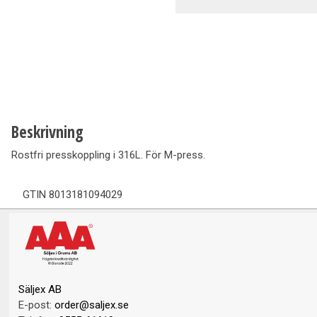
Ventilation
Vedpannor
Brunnar Betäckningar
Solenergi & Värmepumpar
Beskrivning
Rostfri presskoppling i 316L. För M-press.
GTIN
8013181094029
Säljex AB
E-post:
order@saljex.se