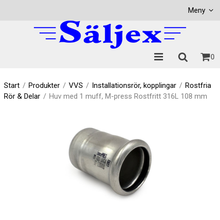
Visa varukorgen
Till kassan
Meny
0
Start
/
Produkter
/
VVS
/
Installationsrör, kopplingar
/
Rostfria
Rör & Delar
/
Huv med 1 muff, M-press Rostfritt 316L 108 mm