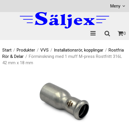
Visa varukorgen
Till kassan
Meny
0
Start
/
Produkter
/
VVS
/
Installationsrör, kopplingar
/
Rostfria
Rör & Delar
/
Förminskning med 1 muff M-press Rostfritt 316L
42 mm x 18 mm