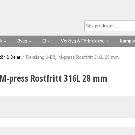
Produkten har lagts i din varukorg
rk
Bygg
El
Verktyg & Förbrukning
Kampan
Husgrunder
Kabel
Förbrukningsvaror
Rör & Delar
/
Flexslang U-Böj, M-press Rostfritt 316L 28 mm
Fuktisolering
Förläggning- & fästmaterial
Verktyg
 M-press Rostfritt 316L 28 mm
Skarvsladdar, stickproppar
Kläder
Strömställare, Uttag
Slangar & Tillbehör
Säkringar, Normmaterial
VA
Automation, Ur, Reläer
Kapslingar, Mätarskåp