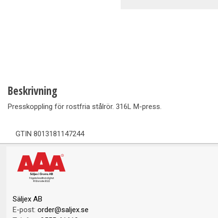
Ventilation
Vedpannor
Brunnar Betäckningar
Solenergi & Värmepumpar
Beskrivning
Presskoppling för rostfria stålrör. 316L M-press.
GTIN
8013181147244
Säljex AB
E-post:
order@saljex.se