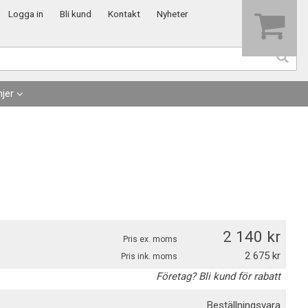
Visa varukorgen
Till kassan
Logga in
Bli kund
Kontakt
Nyheter
jer
2 140
Pris ex. moms
2 675
Pris ink. moms
Företag? Bli kund för rabatt
Beställningsvara