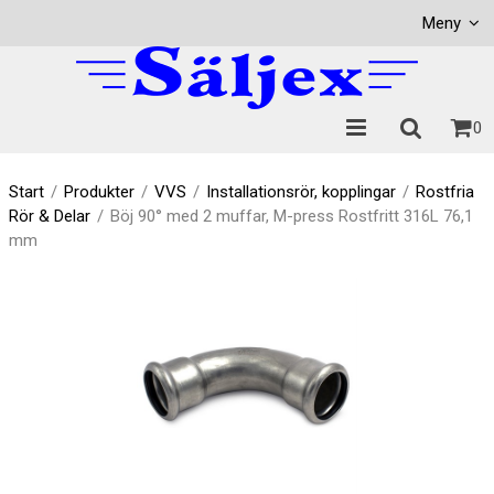
Visa varukorgen
Till kassan
Meny
0
Start
/
Produkter
/
VVS
/
Installationsrör, kopplingar
/
Rostfria
Rör & Delar
/
Böj 90° med 2 muffar, M-press Rostfritt 316L 76,1
mm