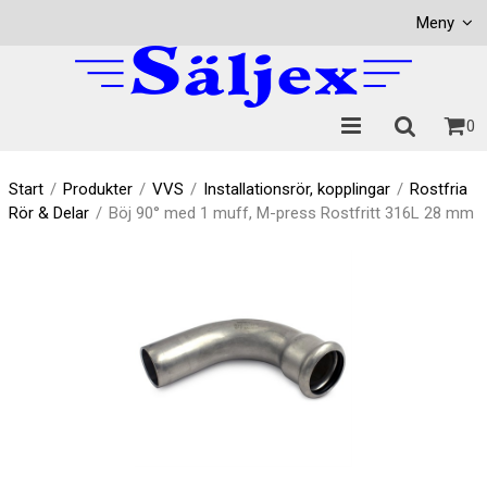
Visa varukorgen
Till kassan
Meny
0
Start
/
Produkter
/
VVS
/
Installationsrör, kopplingar
/
Rostfria
Rör & Delar
/
Böj 90° med 1 muff, M-press Rostfritt 316L 28 mm