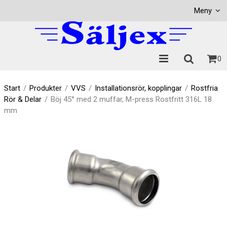
Visa varukorgen
Till kassan
Meny
0
Start
/
Produkter
/
VVS
/
Installationsrör, kopplingar
/
Rostfria
Rör & Delar
/
Böj 45° med 2 muffar, M-press Rostfritt 316L 18
mm