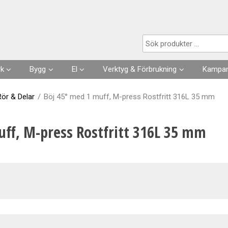
Produkten har lagts i din varukorg
rk
Bygg
El
Verktyg & Förbrukning
Kampan
Husgrunder
Kabel
Förbrukningsvaror
Rör & Delar
/
Böj 45° med 1 muff, M-press Rostfritt 316L 35 mm
Fuktisolering
Förläggning- & fästmaterial
Verktyg
uff, M-press Rostfritt 316L 35 mm
Skarvsladdar, stickproppar
Kläder
Strömställare, Uttag
Slangar & Tillbehör
Säkringar, Normmaterial
VA
Automation, Ur, Reläer
Kapslingar, Mätarskåp