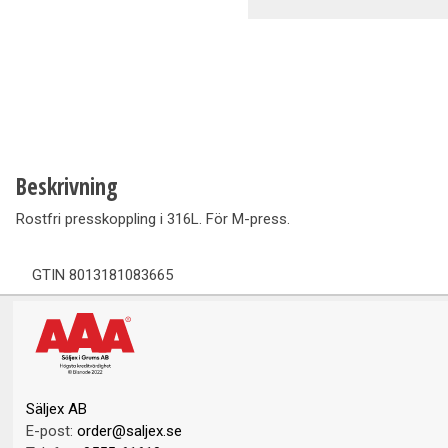
Ventilation
Vedpannor
Brunnar Betäckningar
Solenergi & Värmepumpar
Beskrivning
Rostfri presskoppling i 316L. För M-press.
GTIN
8013181083665
Säljex AB
E-post:
order@saljex.se