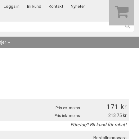
Visa varukorgen
Till kassan
Logga in
Bli kund
Kontakt
Nyheter
jer
171
Pris ex. moms
213.75
Pris ink. moms
Företag? Bli kund för rabatt
Beställningsvara