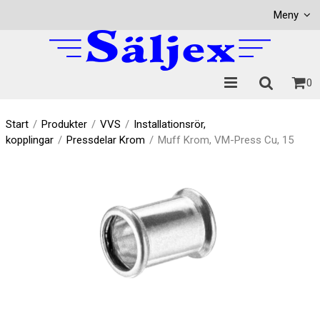
Visa varukorgen
Till kassan
Meny
0
Start
/
Produkter
/
VVS
/
Installationsrör,
kopplingar
/
Pressdelar Krom
/
Muff Krom, VM-Press Cu, 15