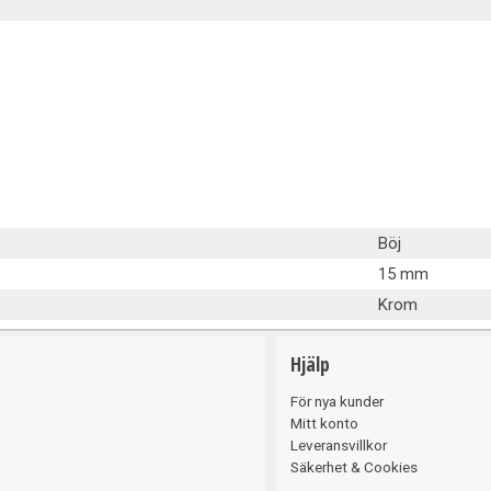
Belysning
Böj
15 mm
Krom
Hjälp
För nya kunder
Mitt konto
Leveransvillkor
Säkerhet & Cookies