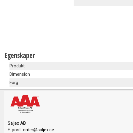
Ventilation
Vedpannor
Brunnar Betäckningar
Solenergi & Värmepumpar
Egenskaper
Produkt
Dimension
Färg
Säljex AB
E-post:
order@saljex.se