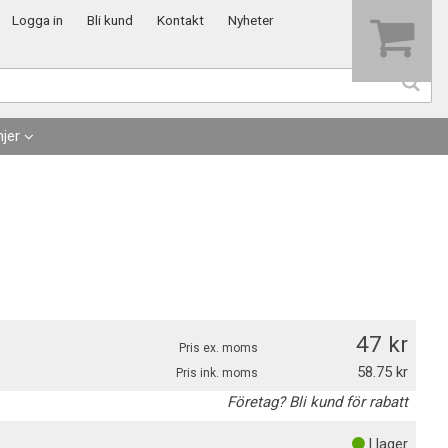
Visa varukorgen
Till kassan
Logga in
Bli kund
Kontakt
Nyheter
jer
47
Pris ex. moms
58.75
Pris ink. moms
Företag? Bli kund för rabatt
I lager