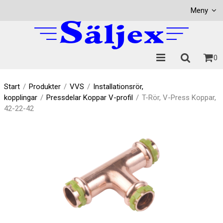
Visa varukorgen
Till kassan
Meny
0
Start
/
Produkter
/
VVS
/
Installationsrör,
kopplingar
/
Pressdelar Koppar V-profil
/
T-Rör, V-Press Koppar,
42-22-42