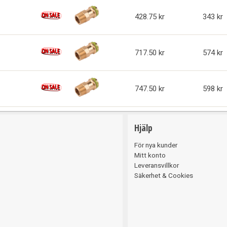
428.75
343
717.50
574
747.50
598
Hjälp
För nya kunder
Mitt konto
Leveransvillkor
Säkerhet & Cookies