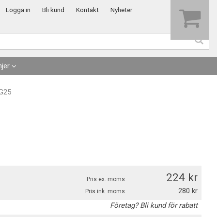
Visa varukorgen
Till kassan
Logga in
Bli kund
Kontakt
Nyheter
jer
-G25
224
Pris ex. moms
280
Pris ink. moms
Företag? Bli kund för rabatt