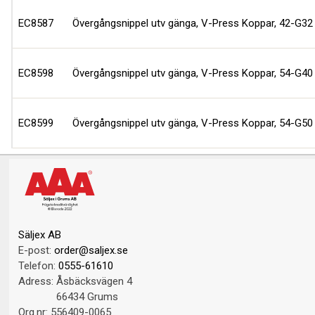
EC8587
Övergångsnippel utv gänga, V-Press Koppar, 42-G32
EC8598
Övergångsnippel utv gänga, V-Press Koppar, 54-G40
EC8599
Övergångsnippel utv gänga, V-Press Koppar, 54-G50
Säljex AB
E-post:
order@saljex.se
Telefon:
0555-61610
Adress:
Åsbäcksvägen 4
66434 Grums
Org.nr:
556409-0065