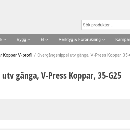
Produkten har lagts i din varukorg
rk
Bygg
El
Verktyg & Förbrukning
Kampan
Husgrunder
Kabel
Förbrukningsvaror
r Koppar V-profil
/
Övergångsnippel utv gänga, V-Press Koppar, 35
Fuktisolering
Förläggning- & fästmaterial
Verktyg
 utv gänga, V-Press Koppar, 35-G25
Skarvsladdar, stickproppar
Kläder
Strömställare, Uttag
Slangar & Tillbehör
Säkringar, Normmaterial
VA
Automation, Ur, Reläer
Kapslingar, Mätarskåp