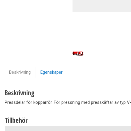
Ventilation
Vedpannor
Brunnar Betäckningar
Solenergi & Värmepumpar
Beskrivning
Egenskaper
Beskrivning
Pressdelar för kopparrör. För pressning med presskäftar av typ V-
Tillbehör