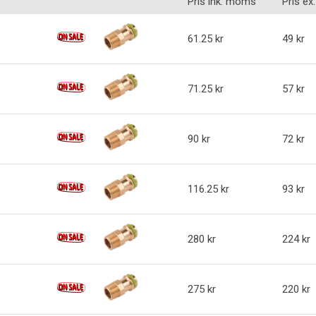
Pris ink. moms
Pris e
61.25
49
71.25
57
90
72
116.25
93
280
224
275
220