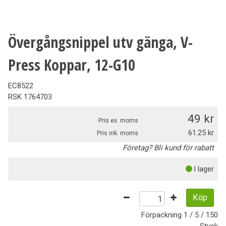
Övergångsnippel utv gänga, V-
Press Koppar, 12-G10
EC8522
RSK
1764703
49
Pris ex. moms
61.25
Pris ink. moms
Företag? Bli kund för rabatt
I lager
Köp
Förpackning
1 / 5 / 150
Styck