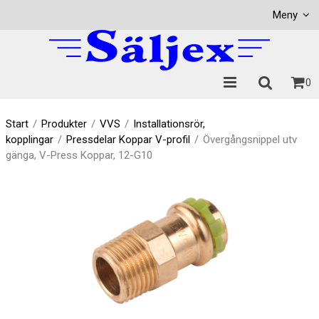
Visa varukorgen
Till kassan
Meny
0
Start
/
Produkter
/
VVS
/
Installationsrör,
kopplingar
/
Pressdelar Koppar V-profil
/
Övergångsnippel utv
gänga, V-Press Koppar, 12-G10