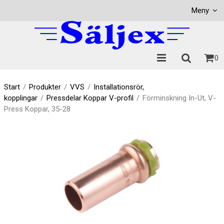
Visa varukorgen
Till kassan
Meny
0
Start
/
Produkter
/
VVS
/
Installationsrör,
kopplingar
/
Pressdelar Koppar V-profil
/
Förminskning In-Ut, V-
Press Koppar, 35-28