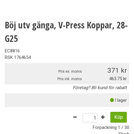
Böj utv gänga, V-Press Koppar, 28-
G25
EC8816
RSK
1764654
371
Pris ex. moms
463.75
Pris ink. moms
Företag? Bli kund för rabatt
I lager
Köp
Förpackning
1 / 30
Styck