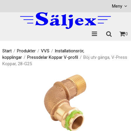
Visa varukorgen
Till kassan
Meny
0
Start
/
Produkter
/
VVS
/
Installationsrör,
kopplingar
/
Pressdelar Koppar V-profil
/
Böj utv gänga, V-Press
Koppar, 28-G25