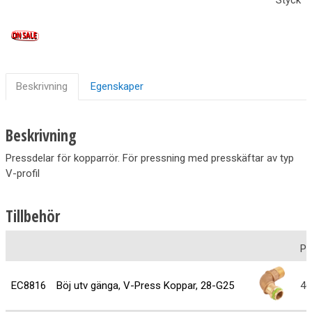
Beskrivning
Egenskaper
Beskrivning
Pressdelar för kopparrör. För pressning med presskäftar av typ
V-profil
Tillbehör
Pr
EC8816
Böj utv gänga, V-Press Koppar, 28-G25
46