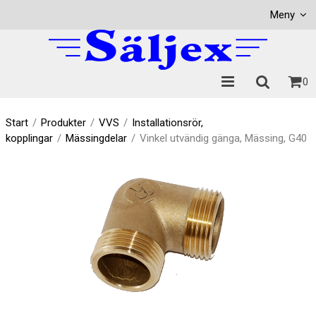
Visa varukorgen
Till kassan
Meny
0
Start
/
Produkter
/
VVS
/
Installationsrör,
kopplingar
/
Mässingdelar
/
Vinkel utvändig gänga, Mässing, G40