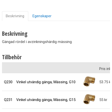
Beskrivning
Egenskaper
Beskrivning
Gängad rördel i avzinkningshärdig mässing.
Tillbehör
Pris in
Q230
Vinkel utvändig gänga, Mässing, G10
53.75
Q231
Vinkel utvändig gänga, Mässing, G15
55