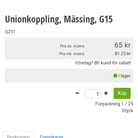
Unionkoppling, Mässing, G15
Q251
65
Pris ex. moms
81.25
Pris ink. moms
Företag? Bli kund för rabatt
I lager
Köp
Förpackning
1 / 25
Styck
Beskrivning
Egenskaper