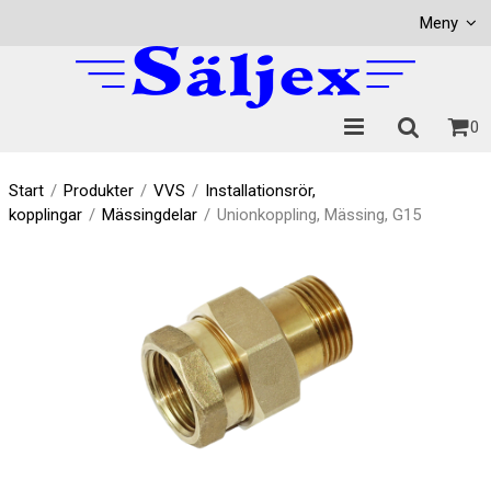
Visa varukorgen
Till kassan
Meny
0
Start
/
Produkter
/
VVS
/
Installationsrör,
kopplingar
/
Mässingdelar
/
Unionkoppling, Mässing, G15