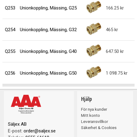
Q253
Unionkoppling, Mässing, G25
166.25
Q254
Unionkoppling, Mässing, G32
465
Q255
Unionkoppling, Mässing, G40
647.50
Q256
Unionkoppling, Mässing, G50
1 098.75
Hjälp
För nya kunder
Mitt konto
Leveransvillkor
Säljex AB
Säkerhet & Cookies
E-post:
order@saljex.se