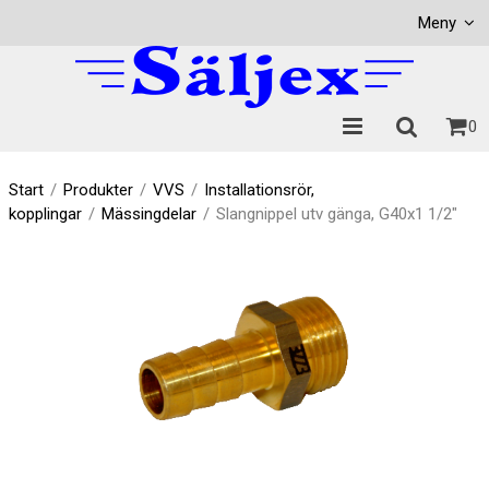
Visa varukorgen
Till kassan
Meny
0
Start
/
Produkter
/
VVS
/
Installationsrör,
kopplingar
/
Mässingdelar
/
Slangnippel utv gänga, G40x1 1/2"