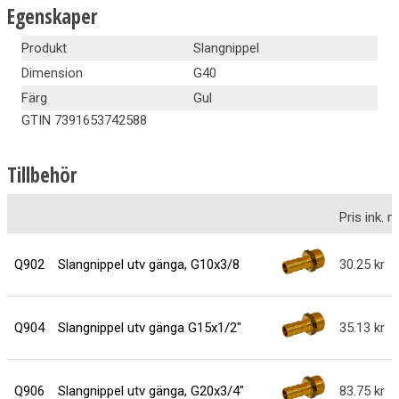
Egenskaper
Produkt
Slangnippel
Dimension
G40
Färg
Gul
GTIN
7391653742588
Tillbehör
Pris ink.
Q902
Slangnippel utv gänga, G10x3/8
30.25
Q904
Slangnippel utv gänga G15x1/2"
35.13
Q906
Slangnippel utv gänga, G20x3/4"
83.75