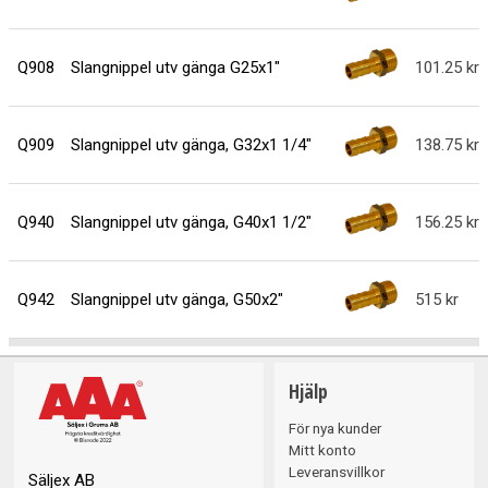
Q908
Slangnippel utv gänga G25x1"
101.25
Q909
Slangnippel utv gänga, G32x1 1/4"
138.75
Q940
Slangnippel utv gänga, G40x1 1/2"
156.25
Q942
Slangnippel utv gänga, G50x2"
515
Hjälp
För nya kunder
Mitt konto
Leveransvillkor
Säljex AB