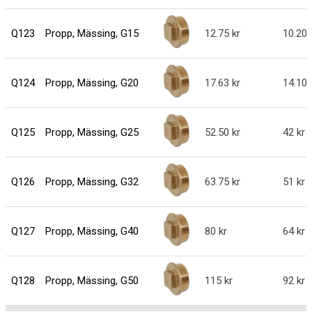
Q123
Propp, Mässing, G15
12.75
10.20
Q124
Propp, Mässing, G20
17.63
14.10
Q125
Propp, Mässing, G25
52.50
42
Q126
Propp, Mässing, G32
63.75
51
Q127
Propp, Mässing, G40
80
64
Q128
Propp, Mässing, G50
115
92