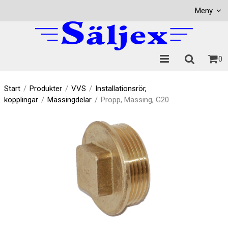
Visa varukorgen
Till kassan
Meny
0
Start
/
Produkter
/
VVS
/
Installationsrör,
kopplingar
/
Mässingdelar
/
Propp, Mässing, G20