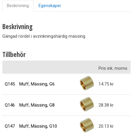
Beskrivning
Egenskaper
Beskrivning
Gängad rördel i avzinkningshärdig mässing.
Tillbehör
Pris ink. moms
Q145
Muff, Mässing, G6
14.75
Q146
Muff, Mässing, G8
28.38
Q147
Muff, Mässing, G10
20.13