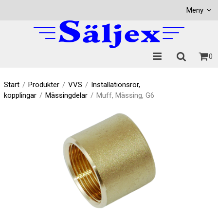
Visa varukorgen
Till kassan
Meny
0
Start
/
Produkter
/
VVS
/
Installationsrör,
kopplingar
/
Mässingdelar
/
Muff, Mässing, G6