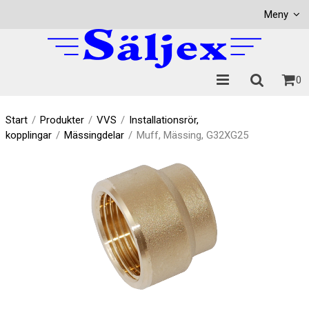
Visa varukorgen
Till kassan
Meny
0
Start
/
Produkter
/
VVS
/
Installationsrör,
kopplingar
/
Mässingdelar
/
Muff, Mässing, G32XG25