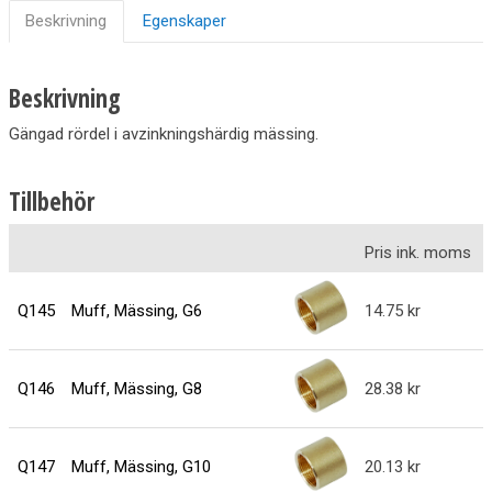
Beskrivning
Egenskaper
Beskrivning
Gängad rördel i avzinkningshärdig mässing.
Tillbehör
Pris ink. moms
Q145
Muff, Mässing, G6
14.75
Q146
Muff, Mässing, G8
28.38
Q147
Muff, Mässing, G10
20.13