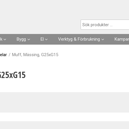
Produkten har lagts i din varukorg
rk
Bygg
El
Verktyg & Förbrukning
Kampan
Husgrunder
Kabel
Förbrukningsvaror
elar
/
Muff, Mässing, G25xG15
Fuktisolering
Förläggning- & fästmaterial
Verktyg
G25xG15
Skarvsladdar, stickproppar
Kläder
Strömställare, Uttag
Slangar & Tillbehör
Säkringar, Normmaterial
VA
Automation, Ur, Reläer
Kapslingar, Mätarskåp