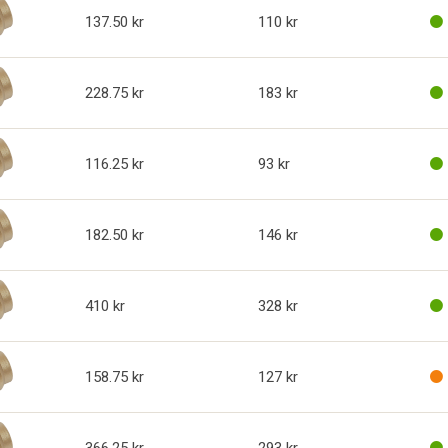
137.50
110
228.75
183
116.25
93
182.50
146
410
328
158.75
127