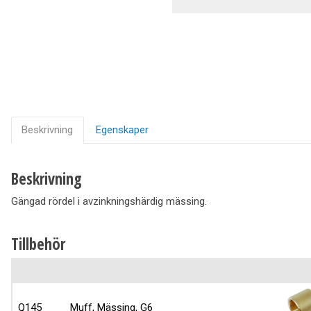
Ventilation
Vedpannor
Brunnar Betäckningar
Solenergi & Värmepumpar
Beskrivning
Egenskaper
Beskrivning
Gängad rördel i avzinkningshärdig mässing.
Tillbehör
Q145
Muff, Mässing, G6