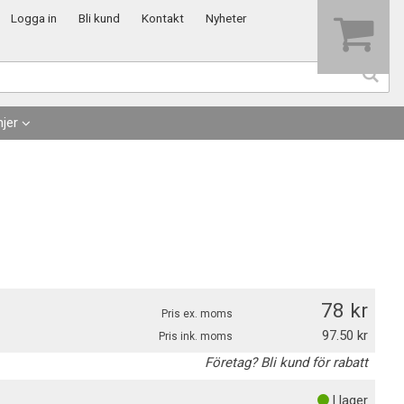
Visa varukorgen
Till kassan
Logga in
Bli kund
Kontakt
Nyheter
jer
78
Pris ex. moms
97.50
Pris ink. moms
Företag? Bli kund för rabatt
I lager