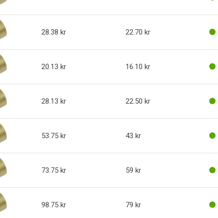
28.38
22.70
20.13
16.10
28.13
22.50
53.75
43
73.75
59
98.75
79