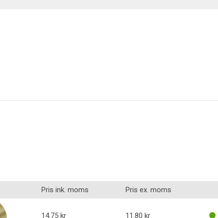
Belysning
Pris ink. moms
Pris ex. moms
14.75
11.80